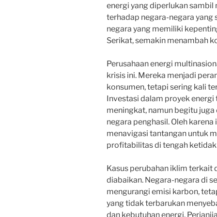
energi yang diperlukan sambil
terhadap negara-negara yang 
negara yang memiliki kepentinga
Serikat, semakin menambah kom
Perusahaan energi multinasio
krisis ini. Mereka menjadi per
konsumen, tetapi sering kali t
Investasi dalam proyek energi 
meningkat, namun begitu juga d
negara penghasil. Oleh karena 
menavigasi tantangan untuk 
profitabilitas di tengah ketida
Kasus perubahan iklim terkait d
diabaikan. Negara-negara di s
mengurangi emisi karbon, teta
yang tidak terbarukan menyeba
dan kebutuhan energi. Perjanji