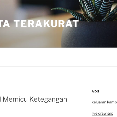
TA TERAKURAT
ADS
bal Memicu Ketegangan
keluaran kamb
live draw sgp