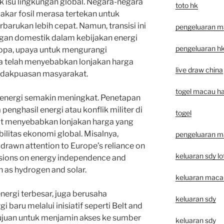
k isu lingkungan global. Negara-negara
toto hk
kar fosil merasa tertekan untuk
rbarukan lebih cepat. Namun, transisi ini
pengeluaran 
ngan domestik dalam kebijakan energi
pengeluaran h
Eropa, upaya untuk mengurangi
a telah menyebabkan lonjakan harga
live draw china
tidakpuasan masyarakat.
togel macau har
nergi semakin meningkat. Penetapan
enghasil energi atau konflik militer di
togel
at menyebabkan lonjakan harga yang
ilitas ekonomi global. Misalnya,
pengeluaran ma
s drawn attention to Europe’s reliance on
keluaran sdy lo
ssions on energy independence and
h as hydrogen and solar.
keluaran macau 
ergi terbesar, juga berusaha
keluaran sdy
baru melalui inisiatif seperti Belt and
bertujuan untuk menjamin akses ke sumber
keluaran sdy