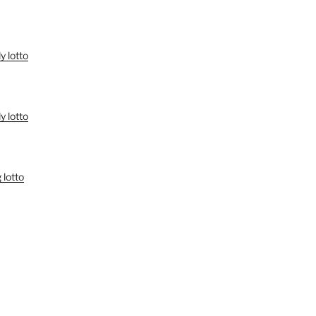
y lotto
y lotto
 lotto