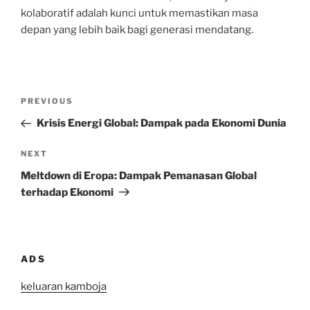
kolaboratif adalah kunci untuk memastikan masa
depan yang lebih baik bagi generasi mendatang.
Post
Previous
PREVIOUS
navigation
Post
Krisis Energi Global: Dampak pada Ekonomi Dunia
Next
NEXT
Post
Meltdown di Eropa: Dampak Pemanasan Global
terhadap Ekonomi
ADS
keluaran kamboja