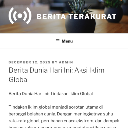
Skip
to
BERITA TERAKURAT
content
Menu
POSTED
DECEMBER 12, 2025
BY
ADMIN
ON
Berita Dunia Hari Ini: Aksi Iklim
Global
Berita Dunia Hari Ini: Tindakan Iklim Global
Tindakan iklim global menjadi sorotan utama di
berbagai belahan dunia. Dengan meningkatnya suhu
rata-rata global, perubahan cuaca ekstrem, dan dampak
bencana alam, negara-negara mengintensifkan upaya